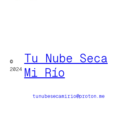
Tu Nube Seca
©
Mi Río
2024
tunubesecamirio@proton.me