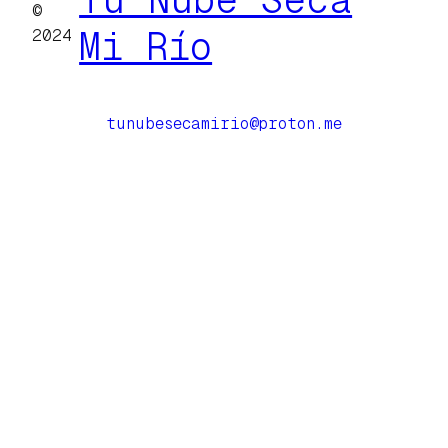
©
Mi Río
2024
tunubesecamirio@proton.me