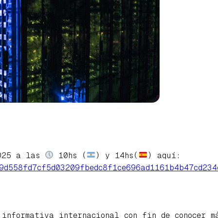
2025 a las
10hs (
) y 14hs(
) aquí:
c9d558fd7cf5d03209fbedc8f1ce696ad1161b4b47cd234
informativa internacional con fin de conocer m