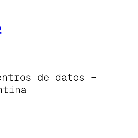
o
entros de datos –
ntina