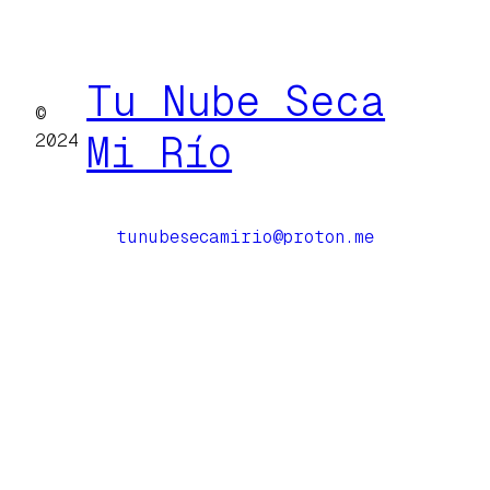
Tu Nube Seca
©
Mi Río
2024
tunubesecamirio@proton.me